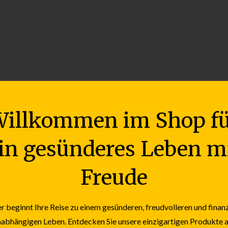
illkommen im Shop f
in gesünderes Leben m
Freude
r beginnt Ihre Reise zu einem gesünderen, freudvolleren und finanz
abhängigen Leben. Entdecken Sie unsere einzigartigen Produkte 