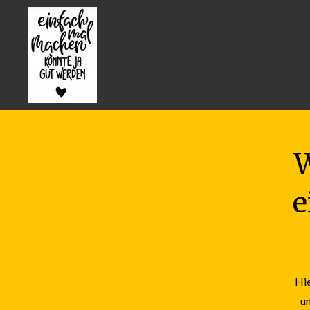
Zum
Hauptinhalt
springen
W
e
Hie
un