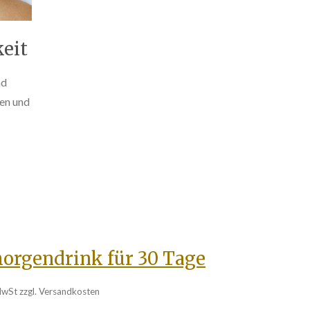
eit
nd
en und
rgendrink für 30 Tage
MwSt zzgl. Versandkosten