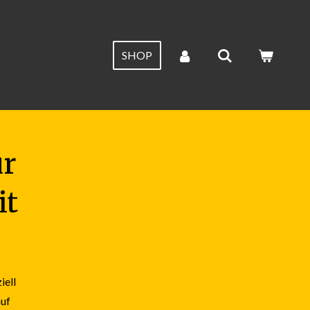
SHOP
ür
it
iell
auf